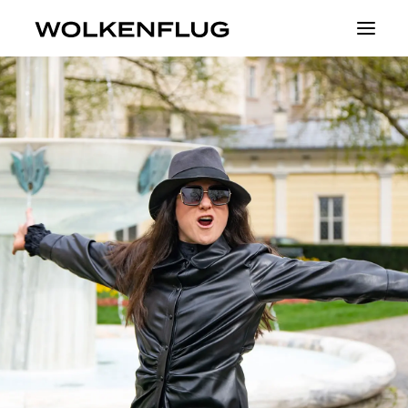
Theater
Fluid Identities
Visible
Projekte
About
Tickets