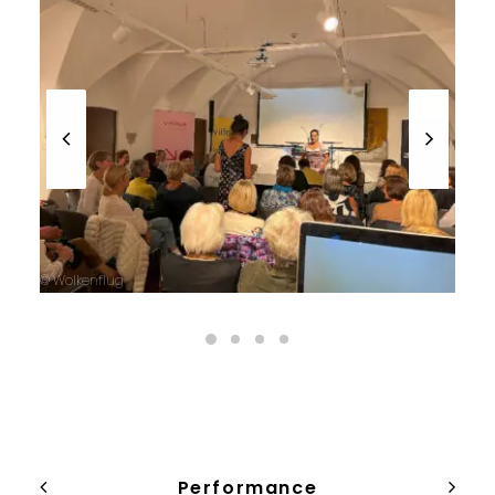
© Wolkenflug
© 
Performance