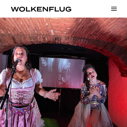
Theater
Fluid Identities
Visible
Projekte
About
Tickets