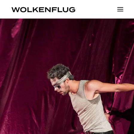
Theater
Fluid Identities
Visible
Projekte
About
Tickets