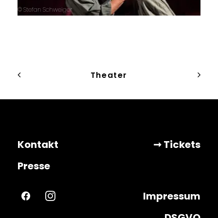
© Stefan Schweiger
© 
Theater
Kontakt
➞ Tickets
Presse
Impressum
DSGVO