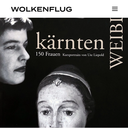
Theater
Fluid Identities
Visible
Projekte
About
Tickets