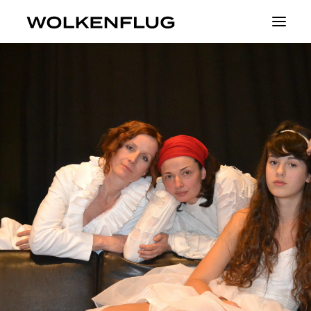
Theater
Fluid Identities
Visible
Projekte
About
Tickets